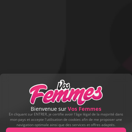
elle m'excite
11 novembre 2021
13 commentaires
9557 vues
Bienvenue sur
Vos Femmes
toujours aussi salope elle aime me voir bander pour
En cliquant sur ENTRER, je certifie avoir l'âge légal de la majorité dans
elle
Voir l'article
mon pays et accepte l'utilisation de cookies afin de me proposer une
navigation optimale ainsi que des services et offres adaptés.